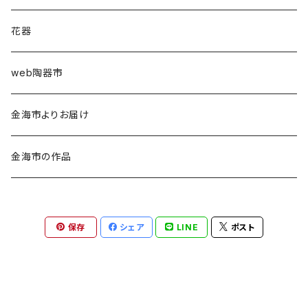
佐藤恵
カップ類
花器
中原真希
皿類
web陶器市
西田ゆか
鉢類
金海市よりお届け
盧眞珠（ノ ジンジュ）
ポット・急須
金海市の作品
卞圭里（ペョン ギュリ）
アクセサリー・陶額その他
保存
シェア
LINE
ポスト
森奈保美
ぐいのみ