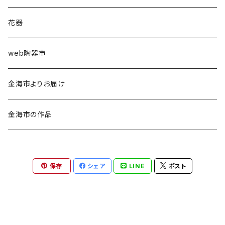
佐藤恵
カップ類
花器
中原真希
皿類
web陶器市
西田ゆか
鉢類
金海市よりお届け
盧眞珠（ノ ジンジュ）
ポット・急須
金海市の作品
卞圭里（ペョン ギュリ）
アクセサリー・陶額その他
保存
シェア
LINE
ポスト
森奈保美
ぐいのみ