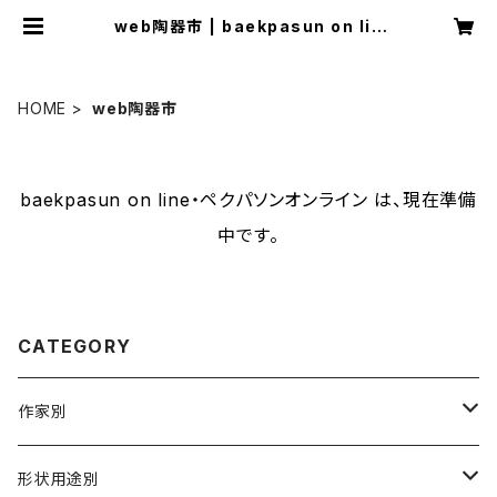
web陶器市 | baekpasun on lin
e・ペクパソンオンライン
HOME
web陶器市
baekpasun on line・ペクパソンオンライン は、現在準備
中です。
CATEGORY
作家別
大隈美佳
形状用途別